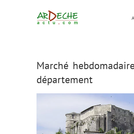
Passer
au
contenu
A
Marché hebdomadaire
département