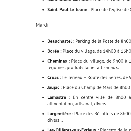
Saint-Paul-le-Jeune
: Place de l’église de
Mardi
Beauchastel
: Parking de la Poste de 8h00
Borée :
Place du village, de 14h00 à 16h00
Cheminas :
Place du village, de 9h00 à 12
légumes, produits laitier artisanaux.
Cruas :
Le Terreau – Route des Serres, de
Jaujac
: Place du Champ de Mars de 8h00 à 
Lamastre
: En centre ville de 8h00 à 
alimentation, artisanat, divers…
Largentière
: Place des Récollets de 8h00 
divers…
Les-Ollières-sur-Eyrieux
: Placette de la 