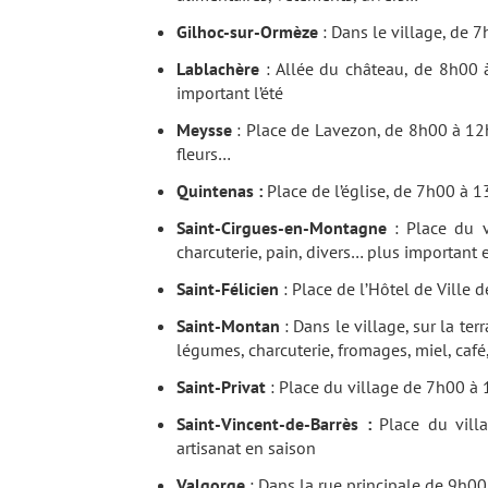
Gilhoc-sur-Ormèze
: Dans le village, de 
Lablachère
: Allée du château, de 8h00 à
important l’été
Meysse
: Place de Lavezon, de 8h00 à 12h0
fleurs…
Quintenas :
Place de l’église, de 7h00 à 1
Saint-Cirgues-en-Montagne
: Place du v
charcuterie, pain, divers… plus important e
Saint-Félicien
: Place de l’Hôtel de Ville 
Saint-Montan
: Dans le village, sur la ter
légumes, charcuterie, fromages, miel, café, v
Saint-Privat
: Place du village de 7h00 à 
Saint-Vincent-de-Barrès :
Place du villa
artisanat en saison
Valgorge
: Dans la rue principale de 9h00