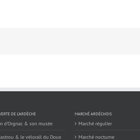
ERTE DE L’ARDÈCHE
MARCHÉ ARDÉCHOIS
en d'Orgnac & son musée
Marché régulier
astrou & le vélorail du Doux
Marché nocturne