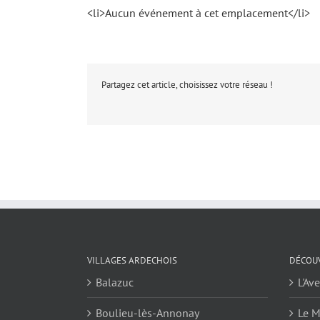
<li>Aucun événement à cet emplacement</li>
Partagez cet article, choisissez votre réseau !
VILLAGES ARDECHOIS
DÉCOUV
Balazuc
L'Av
Boulieu-lès-Annonay
Le M