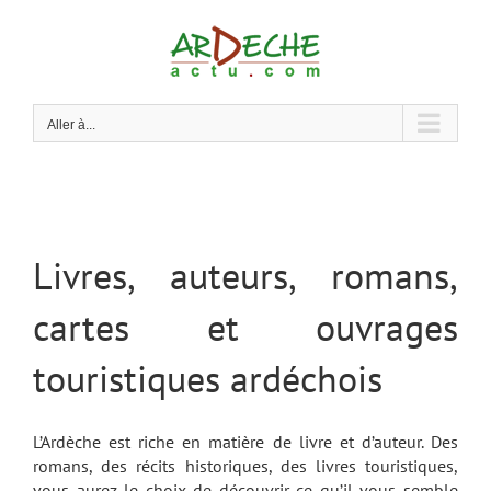
Passer
au
contenu
Aller à...
Livres, auteurs, romans,
cartes et ouvrages
touristiques ardéchois
L’Ardèche est riche en matière de livre et d’auteur. Des
romans, des récits historiques, des livres touristiques,
vous aurez le choix de découvrir ce qu’il vous semble