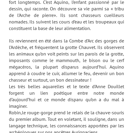
fort longtemps. C’est Aquino, l’enfant passionné par le
dessin, qui raconte. On découvre sa vie parmi sa « tribu
de l’Arche de pierre». Ils sont chasseurs cueilleurs
nomades. Ils suivent les cours d’eau et les troupeaux qui
constituent la base de leur alimentation.
Ils reviennent en été dans la Combe d’Arc des gorges de
l’Ardèche, et fréquentent la grotte Chauvet. Ils observent
les animaux qu’on voit peints sur les parois de la grotte,
imposants comme le mammouth, le bison ou le cerf
mégacéros, la plupart disparus aujourd’hui. Aquino
apprend à coudre le cuir, allumer le feu, devenir un bon
chasseur et surtout, un bon dessinateur !
Les très belles aquarelles et le texte d’Anne Douillet
forgent un lien poétique entre notre monde
d’aujourd’hui et ce monde disparu qu’on a du mal à
imaginer.
Robin,le rouge-gorge prend le relais de la chauve-souris
du premier album. Tout en voletant, il souligne, dans un
langage technique, les connaissances apportées par les
archéologues sur nos ancêtres Aurignaciens.