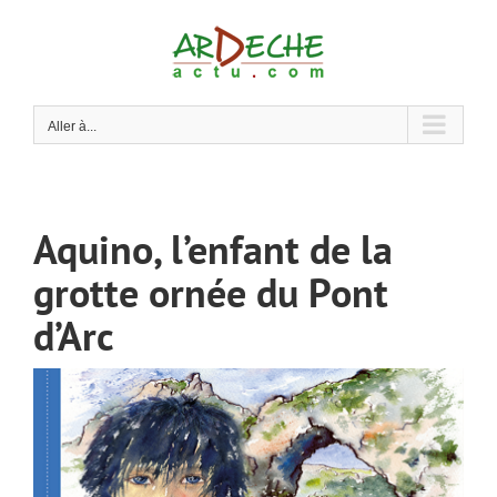
Passer
au
contenu
Aller à...
Aquino, l’enfant de la
grotte ornée du Pont
d’Arc
Voir
l'image
agrandie