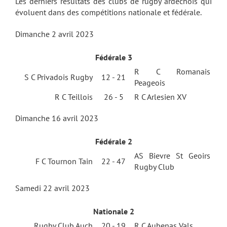
Les derniers résultats des clubs de rugby ardéchois qui
évoluent dans des compétitions nationale et fédérale.
Dimanche 2 avril 2023
Fédérale 3
R C Romanais
S C Privadois Rugby
12 - 21
Peageois
R C Teillois
26 - 5
R C Arlesien XV
Dimanche 16 avril 2023
Fédérale 2
AS Bievre St Geoirs
F C Tournon Tain
22 - 47
Rugby Club
Samedi 22 avril 2023
Nationale 2
Rugby Club Auch
20 - 19
R C Aubenas Vals