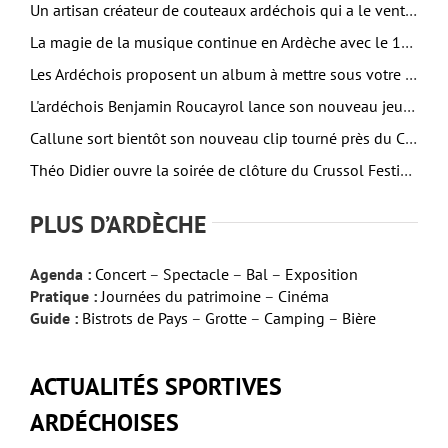
Un artisan créateur de couteaux ardéchois qui a le vent en poupe
La magie de la musique continue en Ardèche avec le 16ème Aluna Festival
Les Ardéchois proposent un album à mettre sous votre sapin
L'ardéchois Benjamin Roucayrol lance son nouveau jeu Bagarre
Callune sort bientôt son nouveau clip tourné près du Cheylard
Théo Didier ouvre la soirée de clôture du Crussol Festival
PLUS D’ARDÈCHE
Agenda :
Concert
–
Spectacle
–
Bal
–
Exposition
Pratique :
Journées du patrimoine
–
Cinéma
Guide :
Bistrots de Pays
–
Grotte
–
Camping
–
Bière
ACTUALITÉS SPORTIVES
ARDÉCHOISES