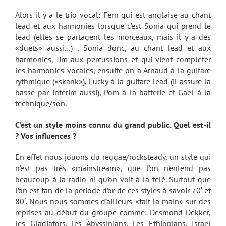
Alors il y a le trio vocal: Fern qui est anglaise au chant
lead et aux harmonies lorsque c’est Sonia qui prend le
lead (elles se partagent les morceaux, mais il y a des
«duets» aussi…) , Sonia donc, au chant lead et aux
harmonies, Jim aux percussions et qui vient compléter
les harmonies vocales, ensuite on a Arnaud à la guitare
rythmique («skank»), Lucky à la guitare lead (il assure la
basse par intérim aussi), Pom à la batterie et Gaël à la
technique/son.
C’est un style moins connu du grand public. Quel est-il
? Vos influences ?
En effet nous jouons du reggae/rocksteady, un style qui
n’est pas très «mainstream», que l’on n’entend pas
beaucoup à la radio ni qu’on voit à la télé. Surtout que
l’on est fan de la période d’or de ces styles à savoir 70′ et
80′. Nous nous sommes d’ailleurs «fait la main» sur des
reprises au début du groupe comme: Desmond Dekker,
les Gladiators, les Abyssinians, Les Ethiopians, Israël