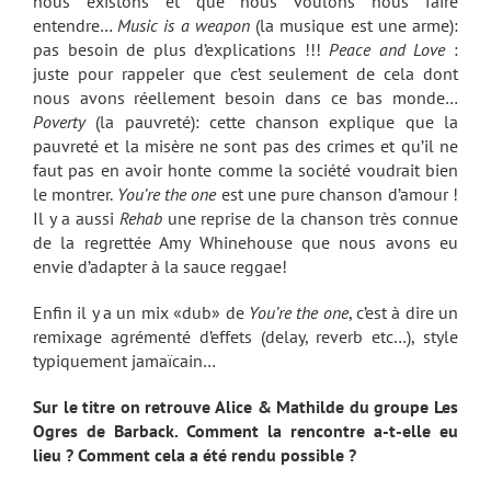
nous existons et que nous voulons nous faire
entendre…
Music is a weapon
(la musique est une arme):
pas besoin de plus d’explications !!!
Peace and Love
:
juste pour rappeler que c’est seulement de cela dont
nous avons réellement besoin dans ce bas monde…
Poverty
(la pauvreté): cette chanson explique que la
pauvreté et la misère ne sont pas des crimes et qu’il ne
faut pas en avoir honte comme la société voudrait bien
le montrer.
You’re the one
est une pure chanson d’amour !
Il y a aussi
Rehab
une reprise de la chanson très connue
de la regrettée Amy Whinehouse que nous avons eu
envie d’adapter à la sauce reggae!
Enfin il y a un mix «dub» de
You’re the one
, c’est à dire un
remixage agrémenté d’effets (delay, reverb etc…), style
typiquement jamaïcain…
Sur le titre on retrouve Alice & Mathilde du groupe Les
Ogres de Barback. Comment la rencontre a-t-elle eu
lieu ? Comment cela a été rendu possible ?