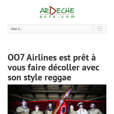
Passer
au
contenu
Aller à...
OO7 Airlines est prêt à
vous faire décoller avec
son style reggae
Voir
l'image
agrandie