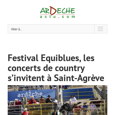
Passer
au
contenu
Aller à...
Festival Equiblues, les
concerts de country
s’invitent à Saint-Agrève
Voir
l'image
agrandie