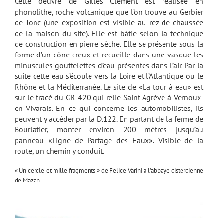
Cette oeuvre de Gilles Clément est réalisée en
phonolithe, roche volcanique que l’on trouve au Gerbier
de Jonc (une exposition est visible au rez-de-chaussée
de la maison du site). Elle est bâtie selon la technique
de construction en pierre sèche. Elle se présente sous la
forme d’un cône creux et recueille dans une vasque les
minuscules gouttelettes d’eau présentes dans l’air. Par la
suite cette eau s’écoule vers la Loire et l’Atlantique ou le
Rhône et la Méditerranée. Le site de «La tour à eau» est
sur le tracé du GR 420 qui relie Saint Agrève à Vernoux-
en-Vivarais. En ce qui concerne les automobilistes, ils
peuvent y accéder par la D.122. En partant de la ferme de
Bourlatier, monter environ 200 mètres jusqu’au
panneau «Ligne de Partage des Eaux». Visible de la
route, un chemin y conduit.
« Un cercle et mille fragments » de Felice Varini à l’abbaye cistercienne
de Mazan