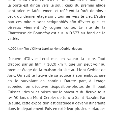
la porte est dirigé vers le sol ; ceux du premier étage
sont orientés latéralement et reflètent la forêt de pins ;
ceux du dernier étage sont tournés vers le ciel. D’autre
part ces miroirs sont sérigraphiés afin d’éviter que les
oiseaux viennent s’y cogner contre. Le site de la
Chartreuse de Bonnefoy est sur la D.377 au fond de la
vallée.
«1020 km» film d’Olivier Leroi au Mont Gerbier de Jonc
L’oeuvre d’Olivier Leroi met en valeur la Loire. Tout
d’abord par un film, « 1020 km », que l’on peut voir au
premier étage de la maison du site au Mont Gerbier de
Jonc. On suit le fleuve de sa source à son embouchure
en le survolant en continu. D’autre part, à l’étage
supérieur on découvre l’exposition-photos de Thibaut
Cuisset : des vues prises sur le parcours du fleuve tous
les 50 km, du Mont Gerbier de Jonc à Saint Nazaire. Par
la suite, cette exposition est destinée à devenir itinérante
dans le département. Puis en extérieur plusieurs plaques