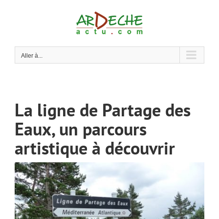
Passer
au
contenu
Aller à...
La ligne de Partage des
Eaux, un parcours
artistique à découvrir
Voir
l'image
agrandie