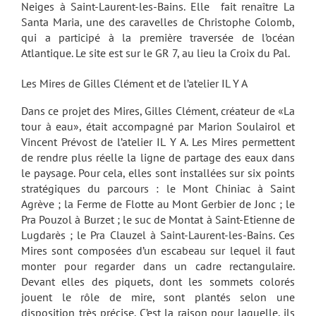
Neiges à Saint-Laurent-les-Bains. Elle fait renaître La
Santa Maria, une des caravelles de Christophe Colomb,
qui a participé à la première traversée de l’océan
Atlantique. Le site est sur le GR 7, au lieu la Croix du Pal.
Les Mires de Gilles Clément et de l’atelier IL Y A
Dans ce projet des Mires, Gilles Clément, créateur de «La
tour à eau», était accompagné par Marion Soulairol et
Vincent Prévost de l’atelier IL Y A. Les Mires permettent
de rendre plus réelle la ligne de partage des eaux dans
le paysage. Pour cela, elles sont installées sur six points
stratégiques du parcours : le Mont Chiniac à Saint
Agrève ; la Ferme de Flotte au Mont Gerbier de Jonc ; le
Pra Pouzol à Burzet ; le suc de Montat à Saint-Etienne de
Lugdarès ; le Pra Clauzel à Saint-Laurent-les-Bains. Ces
Mires sont composées d’un escabeau sur lequel il faut
monter pour regarder dans un cadre rectangulaire.
Devant elles des piquets, dont les sommets colorés
jouent le rôle de mire, sont plantés selon une
disposition très précise. C’est la raison pour laquelle, ils