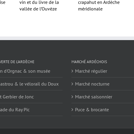
ise
vin et du livre de la
crapahut en Ardèche
vallée de l’Ouvèze
méridionale
ERTE DE L’ARDÈCHE
MARCHÉ ARDÉCHOIS
en d'Orgnac & son musée
Marché régulier
astrou & le vélorail du Doux
Marché nocturne
 Gerbier de Jonc
Marché saisonnier
ade du Ray Pic
Puce & brocante