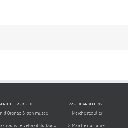
ERTE DE L’ARDÈCHE
MARCHÉ ARDÉCHOIS
en d'Orgnac & son musée
Marché régulier
astrou & le vélorail du Doux
Marché nocturne