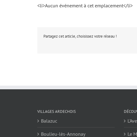
<li>Aucun événement à cet emplacement</li>
Partagez cet article, choisissez votre réseau !
VILLAGES ARDECHOIS
DÉCOUV
Balazuc
L'Av
Boulieu-lès-Annonay
Le M