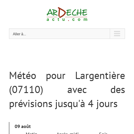
Passer
au
contenu
Aller à...
Météo pour Largentière
(07110) avec des
prévisions jusqu'à 4 jours
09 août
Matin
Après-midi
Soir