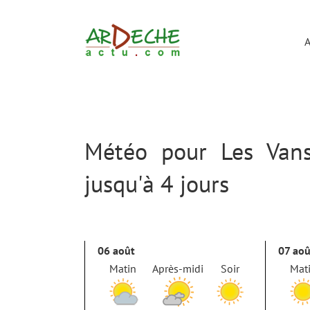
Passer
au
contenu
A
Météo pour Les Vans
jusqu'à 4 jours
06 août
07 aoû
Matin
Après-midi
Soir
Mat