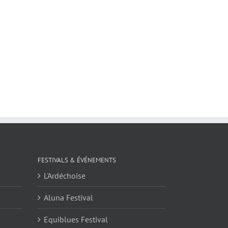
FESTIVALS & ÉVÉNEMENTS
L'Ardéchoise
Aluna Festival
Equiblues Festival