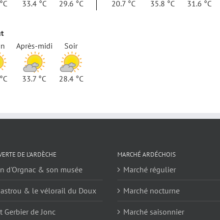
 °C
33.4 °C
29.6 °C
20.7 °C
35.8 °C
31.6 °C
ût
in
Après-midi
Soir
 °C
33.7 °C
28.4 °C
ERTE DE L’ARDÈCHE
MARCHÉ ARDÉCHOIS
en d'Orgnac & son musée
Marché régulier
astrou & le vélorail du Doux
Marché nocturne
 Gerbier de Jonc
Marché saisonnier