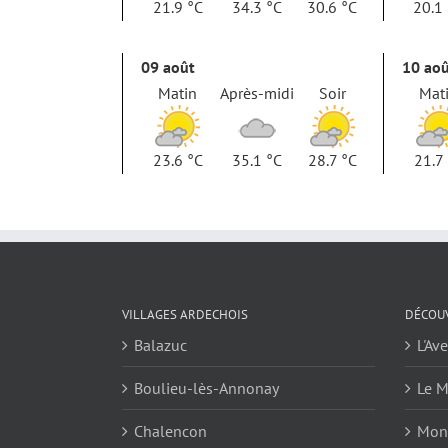
21.9 °C
34.3 °C
30.6 °C
20.1
09 août
10 ao
Matin
Après-midi
Soir
Mat
23.6 °C
35.1 °C
28.7 °C
21.7
VILLAGES ARDECHOIS
DÉCOUV
Balazuc
L'Av
Boulieu-lès-Annonay
Le M
Chalencon
Mont