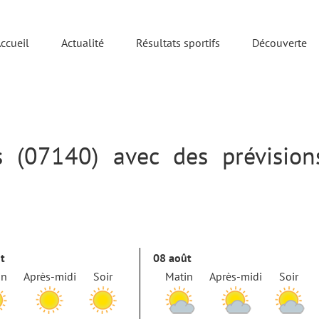
ccueil
Actualité
Résultats sportifs
Découverte
 (07140) avec des prévision
t
08 août
in
Après-midi
Soir
Matin
Après-midi
Soir