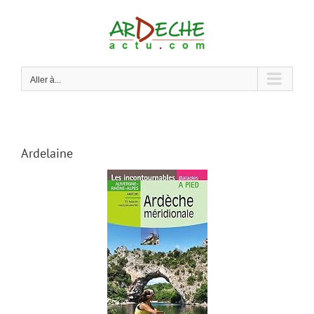
Passer
au
contenu
Aller à...
Ardelaine