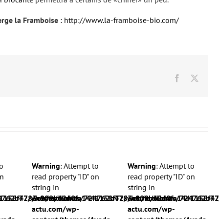
rge la Framboise :
http://www.la-framboise-bio.com/
Facebook
X
o
Warning
: Attempt to
Warning
: Attempt to
on
read property "ID" on
read property "ID" on
string in
string in
1158f72/web/ardeche-
24762b4783c909b42d0fa1441158f72/web/ardeche-
/home/clients/724762b4783c909b42d0fa1441158f72
/home/clients/724762b4
actu.com/wp-
actu.com/wp-