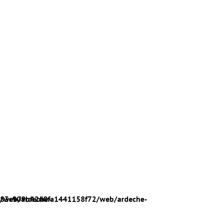
/web/ardeche-
783c909b42d0fa1441158f72/web/ardeche-