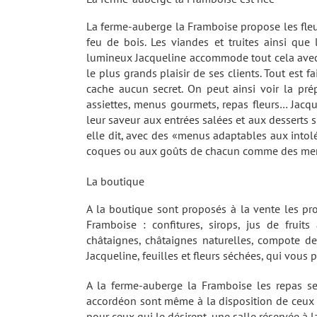
La ferme-auberge la Framboise propose les fleurs
feu de bois. Les viandes et truites ainsi qu
lumineux Jacqueline accommode tout cela avec 
le plus grands plaisir de ses clients. Tout est 
cache aucun secret. On peut ainsi voir la pré
assiettes, menus gourmets, repas fleurs… Jacque
leur saveur aux entrées salées et aux desserts 
elle dit, avec des «menus adaptables aux intolér
coques ou aux goûts de chacun comme des men
La boutique
A la boutique sont proposés à la vente les pr
Framboise : confitures, sirops, jus de frui
châtaignes, châtaignes naturelles, compote d
Jacqueline, feuilles et fleurs séchées, qui vous 
A la ferme-auberge la Framboise les repas s
accordéon sont même à la disposition de ceux 
pour ceux qui le désirent, une salle réservée à 