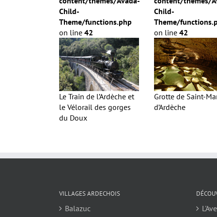
content/themes/Avada-
content/themes/A
Child-
Child-
Theme/functions.php
Theme/functions.
on line
42
on line
42
Le Train de l’Ardèche et
Grotte de Saint-Ma
le Vélorail des gorges
d’Ardèche
du Doux
VILLAGES ARDECHOIS
DÉCOUV
Balazuc
L'Av