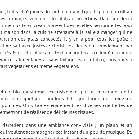
, fruits et légumes du jardin bio ainsi que le pain bio cuit au
e les fromages viennent du plateau ardéchois. Dans un décor
ingéniosité en créant souvent des recettes personnelles pour
fait maison dans la cuisine attenante à la salle à manger qui ne
paration des plats concoctés. Il y en a pour tous les goûts :
line sait avec justesse choisir les fleurs qui conviennent par
sucrés. Mais elle aime aussi «chouchouter» sa clientèle, comme
ances alimentaires» : sans laitages, sans gluten, sans fruits à
us végétariens et même végétaliens.
oduits bio transformés exclusivement par les personnes de la
ts ainsi que quelques produits tels que farine ou crème de
e pommes. On y trouve également les diverses cueillettes de
permettront de réaliser de délicieuses tisanes.
e déroulent dans une ambiance conviviale ; un piano et un
qui veulent accompagner cet instant d’un peu de musique. Et,
la
brocante
permettra à certains de «chiner» un peu.