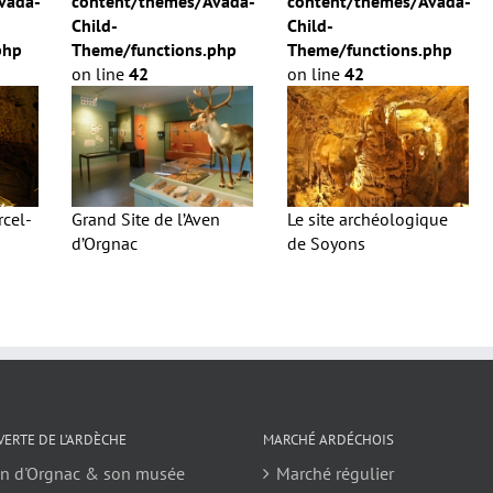
vada-
content/themes/Avada-
content/themes/Avada-
Child-
Child-
php
Theme/functions.php
Theme/functions.php
on line
42
on line
42
Grand Site de l’Aven
Le site archéologique
rcel-
d’Orgnac
de Soyons
ERTE DE L’ARDÈCHE
MARCHÉ ARDÉCHOIS
en d'Orgnac & son musée
Marché régulier