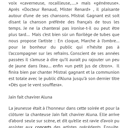
voix «caverneuse, rocailleuse,….» mais «généreuse».
Après «Docteur Renaud, Mister Renard» , il plaisante
autour d’une de ses chansons. Mistral Gagnant est soit
disant la chanson préférée des français de tous les
temps. Je ne la chanterai pas ironise-t-il ou peut être
plus tard… Mais c’est bien sûr un florilège de tubes que
nous propose l’artiste : En cloque, Marche à l’ombre…
pour le bonheur du public qui n’hésite pas à
l’accompagner sur les refrains. Conscient de ses années
passées il s’amuse à dire qu’il aurait pu rajouter un peu
de jaune dans l’eau… enfin «un petit jus de citron». Il
finira bien par chanter Mistral gagnant et la communion
est totale avec le public d’Aluna jusqu’à son dernier titre
«Dès que le vent soufflera».
Jain fait chavirer Aluna
La jeunesse était à l’honneur dans cette soirée et pour la
clôturer la chanteuse Jain fait chavirer Aluna. Elle arrive
d’abord seule sur scène, et dit qu’elle est ravie d’avoir pu
assister aux
concerts
des artistes précédents. Ensuite,