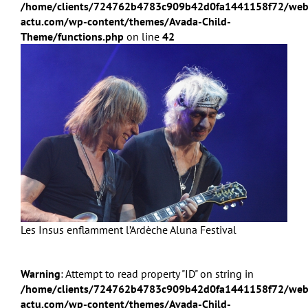
/home/clients/724762b4783c909b42d0fa1441158f72/web
actu.com/wp-content/themes/Avada-Child-
Theme/functions.php
on line
42
Les Insus enflamment l’Ardèche Aluna Festival
Warning
: Attempt to read property "ID" on string in
/home/clients/724762b4783c909b42d0fa1441158f72/web
actu.com/wp-content/themes/Avada-Child-